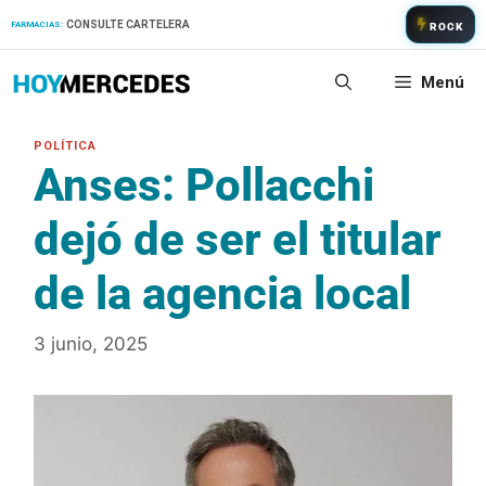
Saltar
CONSULTE CARTELERA
FARMACIAS:
ROCK
al
contenido
Menú
Anses: Pollacchi
dejó de ser el titular
de la agencia local
3 junio, 2025