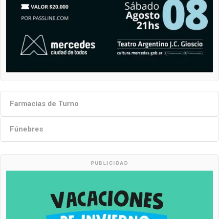
Farmacias de Turno
Fúnebres
PUBLICIDAD