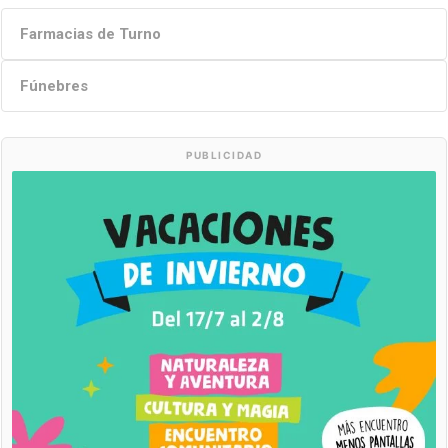
Farmacias de Turno
Fúnebres
PUBLICIDAD