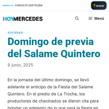
Saltar
CONSULTE CARTELERA
FARMACIAS:
ROCK
al
contenido
Menú
Domingo de previa
del Salame Quintero
9 junio, 2025
En la jornada del último domingo, se llevó
adelante el anticipo de la Fiesta del Salame
Quintero. En el predio de La Trocha, los
productores de chacinados se dieron cita para
brindar un adelanto de lo que será la fiesta en