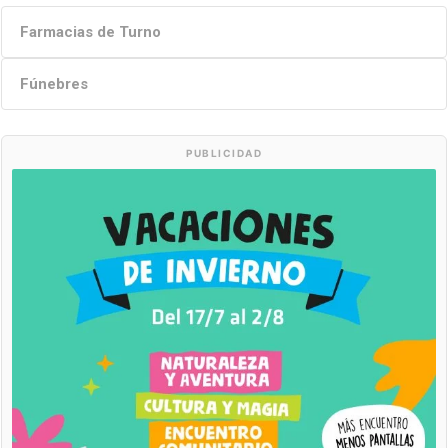
Farmacias de Turno
Fúnebres
PUBLICIDAD