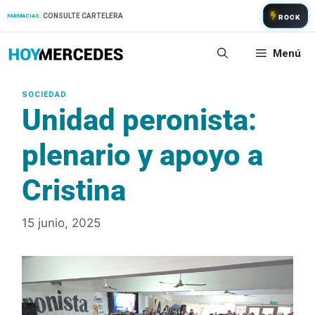
Saltar
CONSULTE CARTELERA
FARMACIAS:
ROCK
al
contenido
Menú
Unidad peronista:
plenario y apoyo a
Cristina
15 junio, 2025