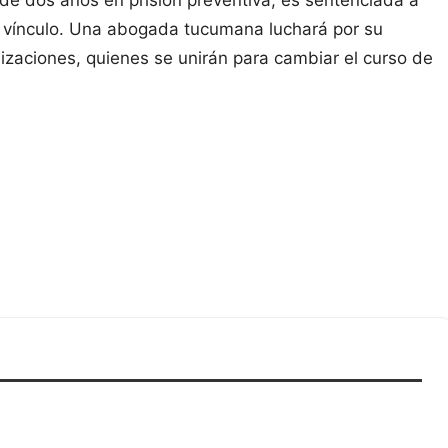
e dos años en prisión preventiva, es sentenciada a
l vínculo. Una abogada tucumana luchará por su
nizaciones, quienes se unirán para cambiar el curso de