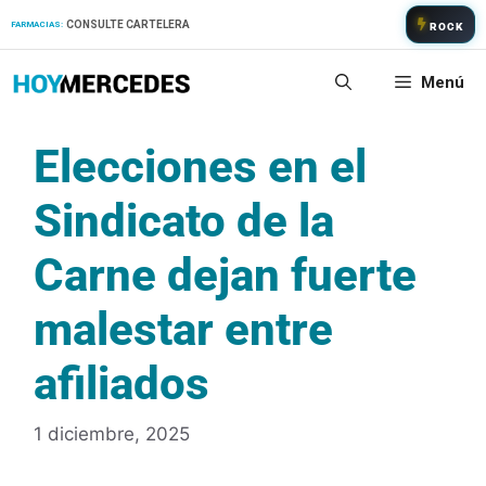
Saltar
CONSULTE CARTELERA
FARMACIAS:
ROCK
al
contenido
Menú
Elecciones en el
Sindicato de la
Carne dejan fuerte
malestar entre
afiliados
1 diciembre, 2025