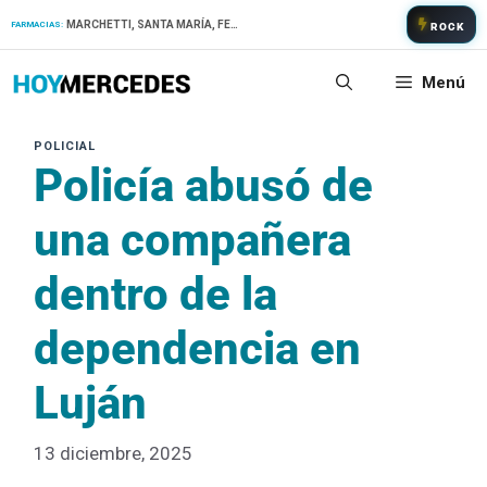
Saltar
MARCHETTI, SANTA MARÍA, FERNANDEZ
FARMACIAS:
ROCK
al
contenido
Menú
Policía abusó de
una compañera
dentro de la
dependencia en
Luján
13 diciembre, 2025