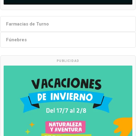
Farmacias de Turno
Fúnebres
PUBLICIDAD