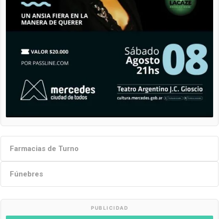
Farmacias de Turno
Fúnebres
PUBLICIDAD