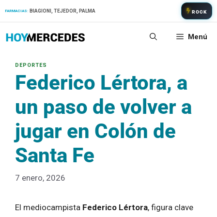
Saltar
BIAGIONI, TEJEDOR, PALMA
FARMACIAS:
ROCK
al
contenido
Menú
Federico Lértora, a
un paso de volver a
jugar en Colón de
Santa Fe
7 enero, 2026
El mediocampista
Federico Lértora
, figura clave