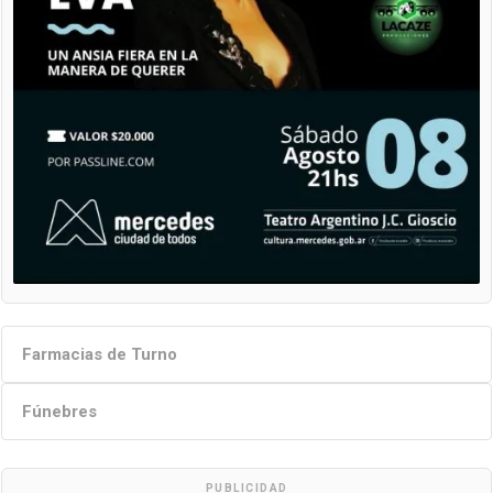
Farmacias de Turno
Fúnebres
PUBLICIDAD