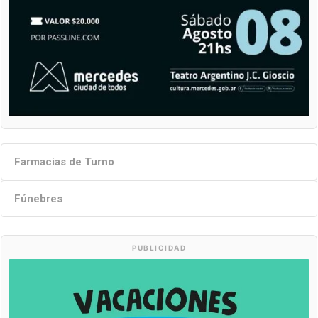
Farmacias de Turno
Fúnebres
PUBLICIDAD