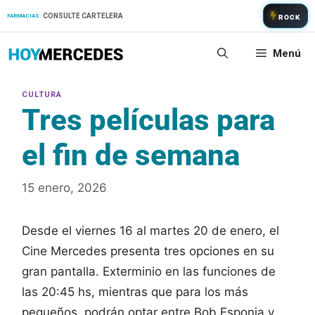
Saltar
CONSULTE CARTELERA
FARMACIAS:
ROCK
al
contenido
Menú
Tres películas para
el fin de semana
15 enero, 2026
Desde el viernes 16 al martes 20 de enero, el
Cine Mercedes presenta tres opciones en su
gran pantalla. Exterminio en las funciones de
las 20:45 hs, mientras que para los más
pequeños, podrán optar entre Bob Esponja y