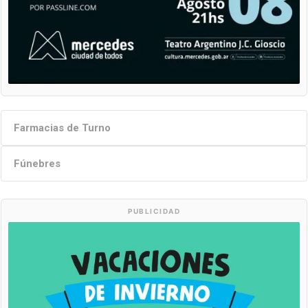
Farmacias de Turno
Fúnebres
PUBLICIDAD