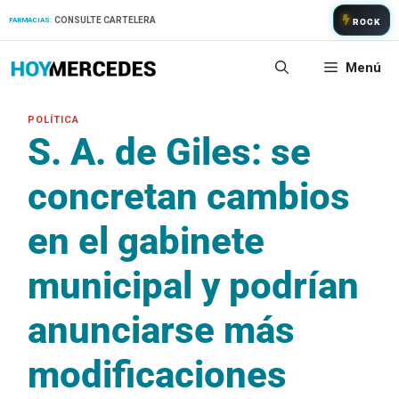
Saltar
CONSULTE CARTELERA
FARMACIAS:
ROCK
al
contenido
Menú
S. A. de Giles: se
concretan cambios
en el gabinete
municipal y podrían
anunciarse más
modificaciones