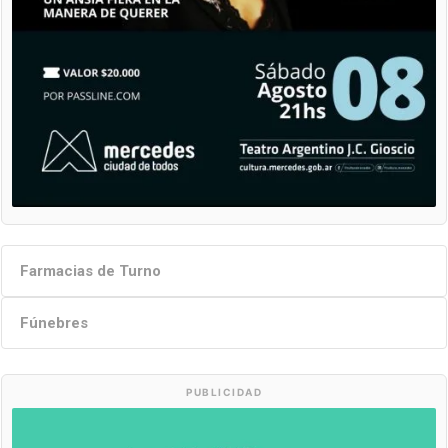
Farmacias de Turno
Fúnebres
PUBLICIDAD