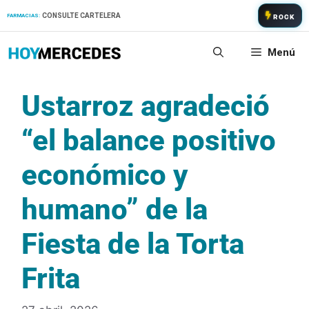
Saltar
CONSULTE CARTELERA
FARMACIAS:
ROCK
al
contenido
Menú
Ustarroz agradeció
“el balance positivo
económico y
humano” de la
Fiesta de la Torta
Frita