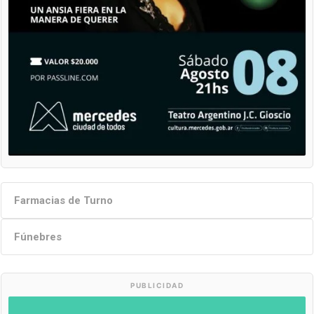
Farmacias de Turno
Fúnebres
PUBLICIDAD