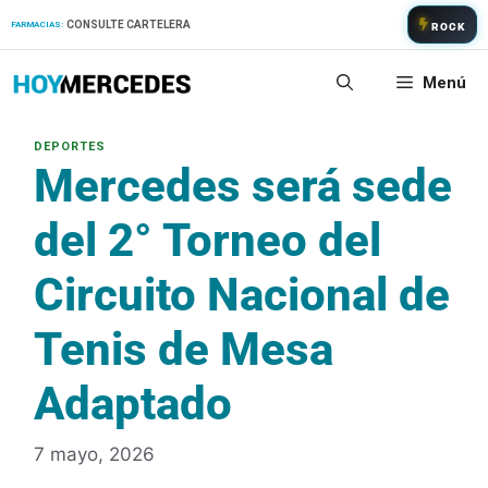
Saltar
CONSULTE CARTELERA
FARMACIAS:
ROCK
al
contenido
Menú
Mercedes será sede
del 2° Torneo del
Circuito Nacional de
Tenis de Mesa
Adaptado
7 mayo, 2026