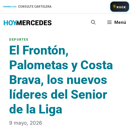
Saltar
CONSULTE CARTELERA
FARMACIAS:
ROCK
al
contenido
Menú
El Frontón,
Palometas y Costa
Brava, los nuevos
líderes del Senior
de la Liga
9 mayo, 2026