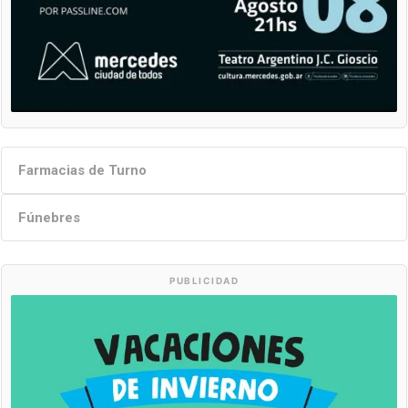
Farmacias de Turno
Fúnebres
PUBLICIDAD