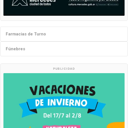
Farmacias de Turno
Fúnebres
PUBLICIDAD