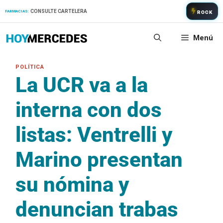
Saltar
CONSULTE CARTELERA
FARMACIAS:
ROCK
al
contenido
Menú
La UCR va a la
interna con dos
listas: Ventrelli y
Marino presentan
su nómina y
denuncian trabas