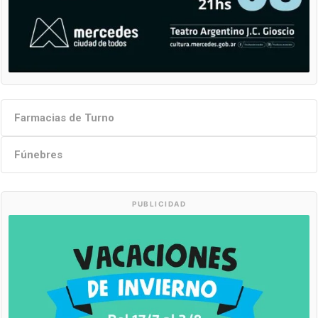
Farmacias de Turno
Fúnebres
PUBLICIDAD