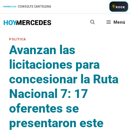
Saltar
CONSULTE CARTELERA
FARMACIAS:
ROCK
al
contenido
Menú
Avanzan las
licitaciones para
concesionar la Ruta
Nacional 7: 17
oferentes se
presentaron este