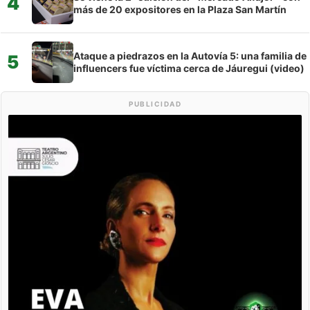
4
más de 20 expositores en la Plaza San Martín
Ataque a piedrazos en la Autovía 5: una familia de
5
influencers fue víctima cerca de Jáuregui (video)
PUBLICIDAD