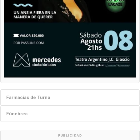
Farmacias de Turno
Fúnebres
PUBLICIDAD