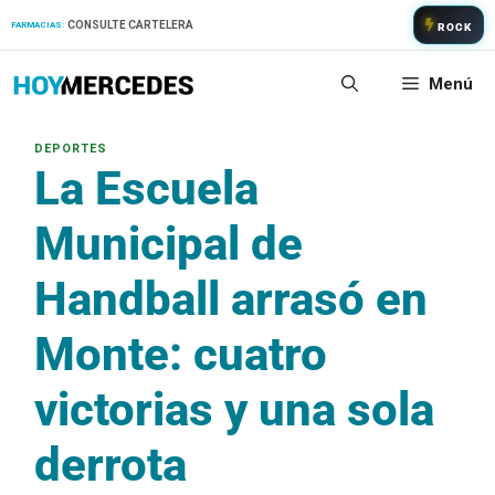
Saltar
CONSULTE CARTELERA
FARMACIAS:
ROCK
al
contenido
Menú
La Escuela
Municipal de
Handball arrasó en
Monte: cuatro
victorias y una sola
derrota