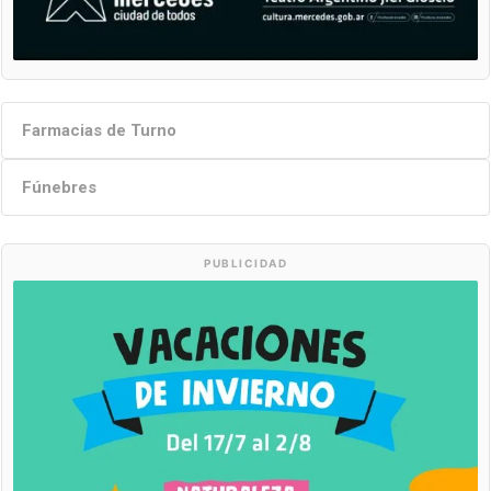
Farmacias de Turno
Fúnebres
PUBLICIDAD