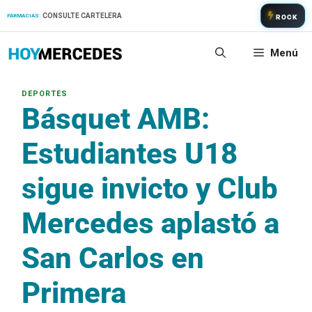
Saltar
CONSULTE CARTELERA
FARMACIAS:
ROCK
al
contenido
Menú
Básquet AMB:
Estudiantes U18
sigue invicto y Club
Mercedes aplastó a
San Carlos en
Primera