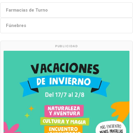
Farmacias de Turno
Fúnebres
PUBLICIDAD