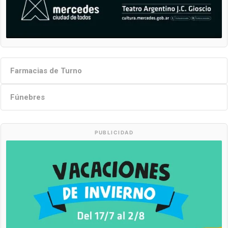
Farmacias de Turno
Fúnebres
PUBLICIDAD