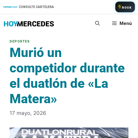
Saltar
CONSULTE CARTELERA
FARMACIAS:
ROCK
al
contenido
Menú
Murió un
competidor durante
el duatlón de «La
Matera»
17 mayo, 2026