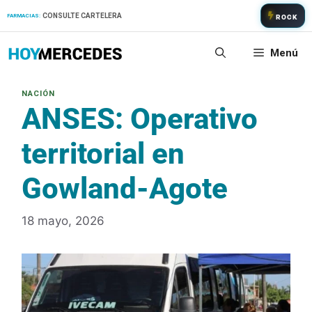
Saltar
CONSULTE CARTELERA
FARMACIAS:
ROCK
al
contenido
Menú
ANSES: Operativo
territorial en
Gowland-Agote
18 mayo, 2026