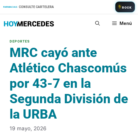
Saltar
CONSULTE CARTELERA
FARMACIAS:
ROCK
al
contenido
Menú
MRC cayó ante
Atlético Chascomús
por 43-7 en la
Segunda División de
la URBA
19 mayo, 2026