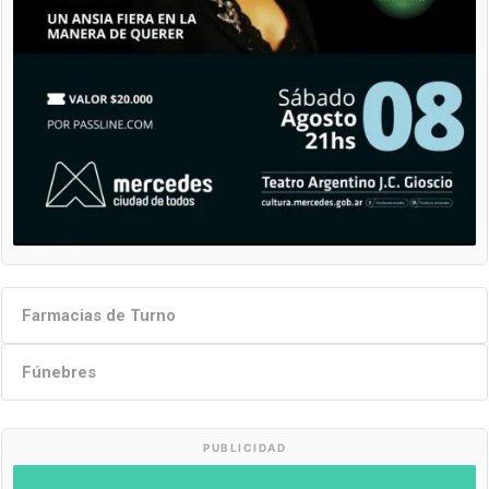
Farmacias de Turno
Fúnebres
PUBLICIDAD