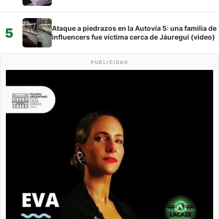
Ataque a piedrazos en la Autovía 5: una familia de
5
influencers fue víctima cerca de Jáuregui (video)
PUBLICIDAD