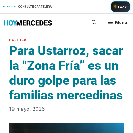
Saltar
CONSULTE CARTELERA
FARMACIAS:
ROCK
al
contenido
Menú
Para Ustarroz, sacar
la “Zona Fría” es un
duro golpe para las
familias mercedinas
19 mayo, 2026