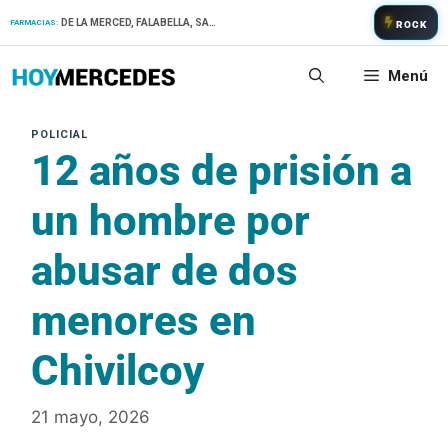
Saltar
DE LA MERCED, FALABELLA, SAN PATRICIO
FARMACIAS:
ROCK
al
contenido
Menú
12 años de prisión a
un hombre por
abusar de dos
menores en
Chivilcoy
21 mayo, 2026