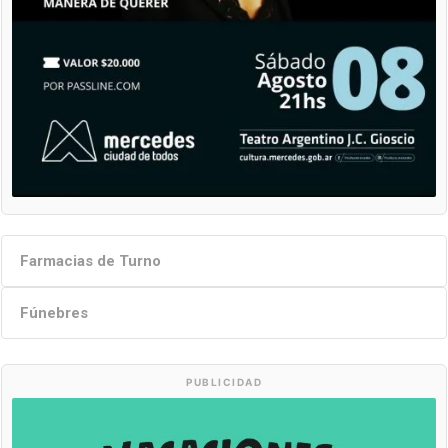
Farmacias de Turno
Fúnebres
PUBLICIDAD