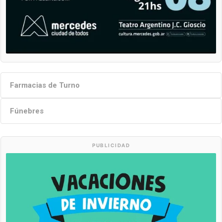
Farmacias de Turno
Fúnebres
PUBLICIDAD