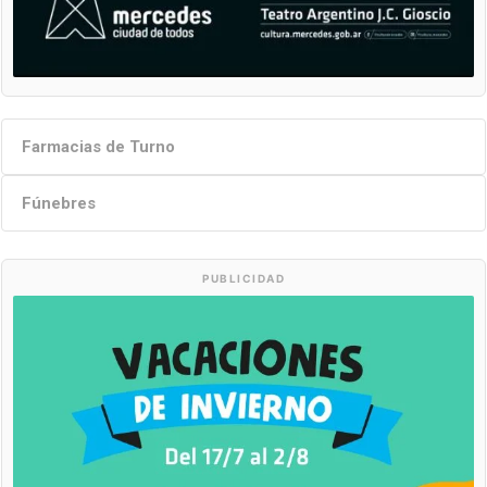
Farmacias de Turno
Fúnebres
PUBLICIDAD