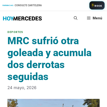
Saltar
CONSULTE CARTELERA
FARMACIAS:
ROCK
al
contenido
Menú
MRC sufrió otra
goleada y acumula
dos derrotas
seguidas
24 mayo, 2026