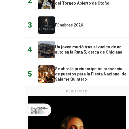
2
del Torneo Abierto de Otoño
3
Fúnebres 2026
Un joven murió tras el vuelco de un
4
auto en la Ruta 5, cerca de Chiclana
Se abre la preinscripción presencial
5
de puestos para la Fiesta Nacional del
Salame Quintero
PUBLICIDAD