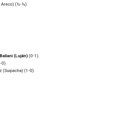
. Areco) (½-½).
.
Baliani (Luján)
(0-1).
-0).
z (Suipacha) (1-0).