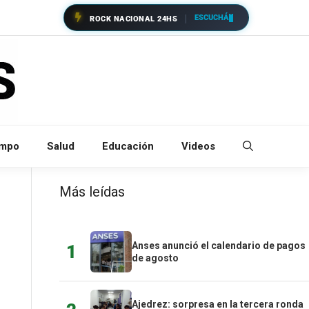
ESCUCHÁ
ROCK NACIONAL 24HS
empo
Salud
Educación
Videos
Más leídas
Anses anunció el calendario de pagos
1
de agosto
Ajedrez: sorpresa en la tercera ronda