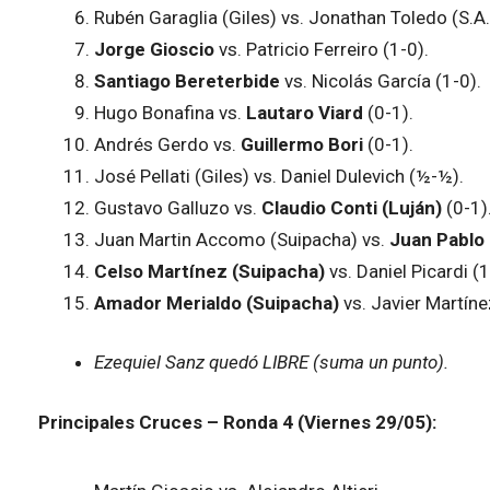
Rubén Garaglia (Giles) vs. Jonathan Toledo (S.A
Jorge Gioscio
vs. Patricio Ferreiro (1-0).
Santiago Bereterbide
vs. Nicolás García (1-0).
Hugo Bonafina vs.
Lautaro Viard
(0-1).
Andrés Gerdo vs.
Guillermo Bori
(0-1).
José Pellati (Giles) vs. Daniel Dulevich (½-½).
Gustavo Galluzo vs.
Claudio Conti (Luján)
(0-1)
Juan Martin Accomo (Suipacha) vs.
Juan Pablo 
Celso Martínez (Suipacha)
vs. Daniel Picardi (1
Amador Merialdo (Suipacha)
vs. Javier Martíne
Ezequiel Sanz quedó LIBRE (suma un punto).
Principales Cruces – Ronda 4 (Viernes 29/05):