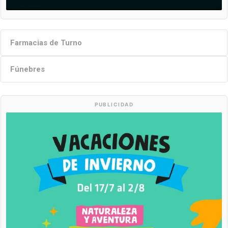
Farmacias de Turno
Fúnebres
PUBLICIDAD