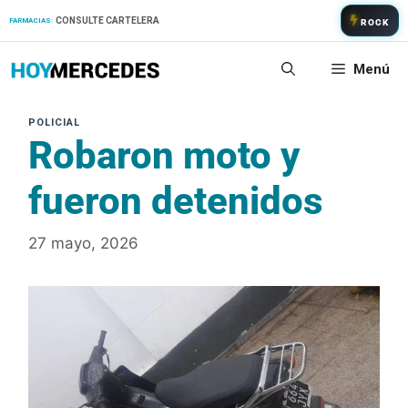
Saltar
CONSULTE CARTELERA
FARMACIAS:
ROCK
al
contenido
Menú
Robaron moto y
fueron detenidos
27 mayo, 2026