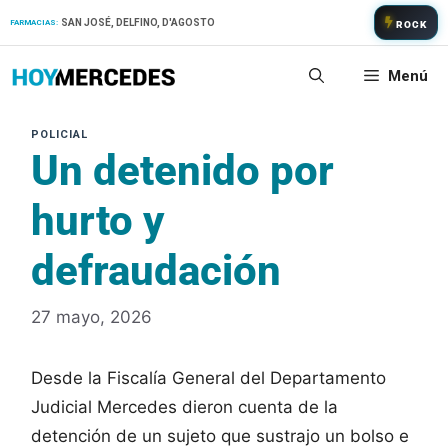
Saltar
SAN JOSÉ, DELFINO, D'AGOSTO
FARMACIAS:
ROCK
al
contenido
Menú
Un detenido por
hurto y
defraudación
27 mayo, 2026
Desde la Fiscalía General del Departamento
Judicial Mercedes dieron cuenta de la
detención de un sujeto que sustrajo un bolso e