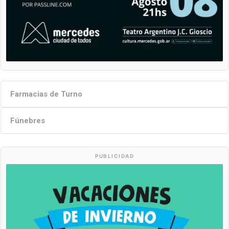
Farmacias de Turno
Fúnebres
PUBLICIDAD