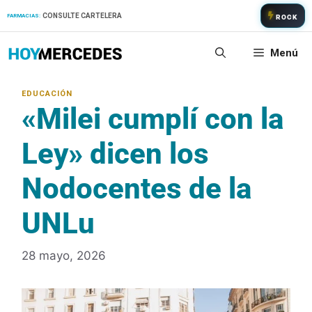
Saltar
CONSULTE CARTELERA
FARMACIAS:
ROCK
al
contenido
Menú
«Milei cumplí con la
Ley» dicen los
Nodocentes de la
UNLu
28 mayo, 2026