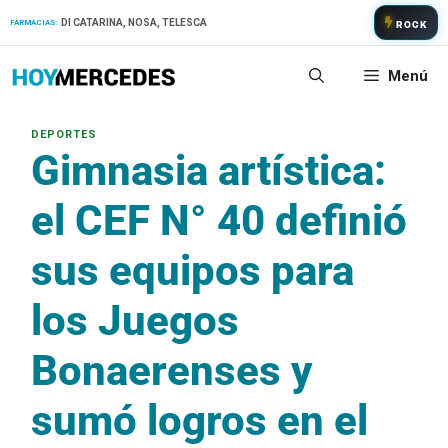
Saltar
DI CATARINA, NOSA, TELESCA
FARMACIAS:
ROCK
al
contenido
Menú
Gimnasia artística:
el CEF N° 40 definió
sus equipos para
los Juegos
Bonaerenses y
sumó logros en el