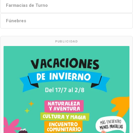
Farmacias de Turno
Fúnebres
PUBLICIDAD