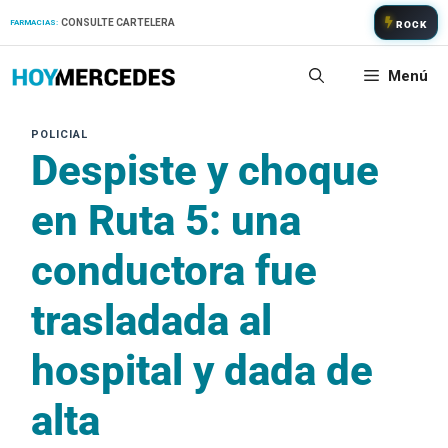
Saltar
CONSULTE CARTELERA
FARMACIAS:
ROCK
al
contenido
Menú
Despiste y choque
en Ruta 5: una
conductora fue
trasladada al
hospital y dada de
alta