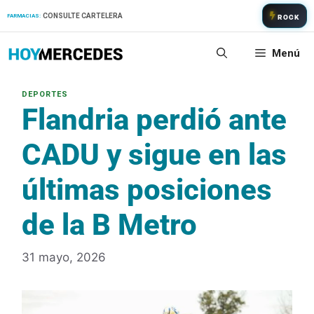
Saltar
CONSULTE CARTELERA
FARMACIAS:
ROCK
al
contenido
Menú
Flandria perdió ante
CADU y sigue en las
últimas posiciones
de la B Metro
31 mayo, 2026