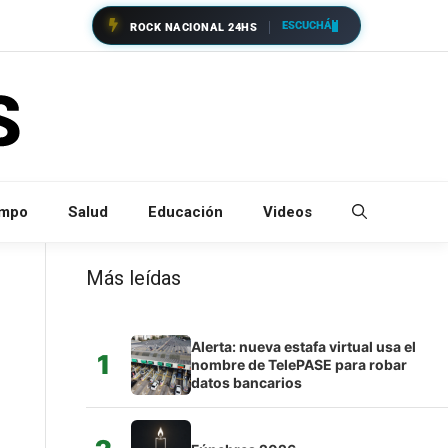
ESCUCHÁ
ROCK NACIONAL 24HS
empo
Salud
Educación
Videos
Más leídas
Alerta: nueva estafa virtual usa el
1
nombre de TelePASE para robar
datos bancarios