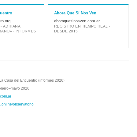
cuentro
Ahora Que Sí Nos Ven
ro.org
ahoraquesinosven.com.ar
 «ADRIANA
REGISTRO EN TIEMPO REAL ·
RANO» · INFORMES
DESDE 2015
La Casa del Encuentro (informes 2026)
e enero–mayo 2026
.com.ar
online/observatorio