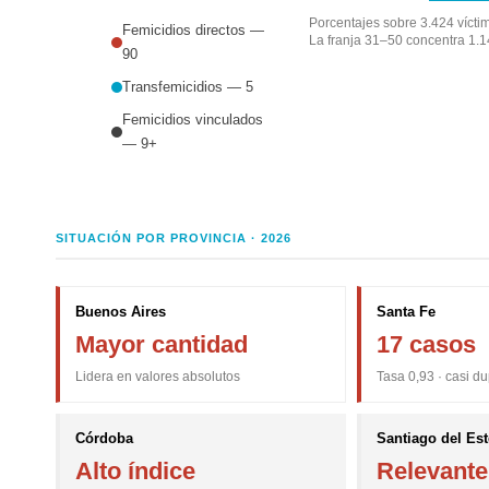
Porcentajes sobre 3.424 víct
Femicidios directos —
La franja 31–50 concentra 1.1
90
Transfemicidios — 5
Femicidios vinculados
— 9+
SITUACIÓN POR PROVINCIA · 2026
Buenos Aires
Santa Fe
Mayor cantidad
17 casos
Lidera en valores absolutos
Tasa 0,93 · casi du
Córdoba
Santiago del Es
Alto índice
Relevante