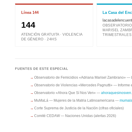
Línea 144
La Casa del En
lacasadelencuent
144
OBSERVATORIO
MARISEL ZAMB
ATENCIÓN GRATUITA · VIOLENCIA
TRIMESTRALES
DE GÉNERO · 24HS
FUENTES DE ESTE ESPECIAL
Observatorio de Femicidios «Adriana Marisel Zambrano» — 
Observatorio de Violencias «Mercedes Pagnutti» — Inform
Observatorio «Ahora Que Sí Nos Ven» —
ahoraquesinosven
MuMaLá — Mujeres de la Matria Latinoamericana —
mumala.
Corte Suprema de Justicia de la Nación (cifras oficiales)
Comité CEDAW — Naciones Unidas (alertas 2026)