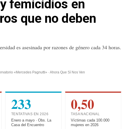
y femicidios en
eros que no deben
ersidad es asesinada por razones de género cada 34 horas.
ervatorio «Mercedes Pagnutti» · Ahora Que Sí Nos Ven
233
0,50
TENTATIVAS EN 2026
TASA NACIONAL
Enero a mayo · Obs. La
Víctimas cada 100.000
Casa del Encuentro
mujeres en 2026