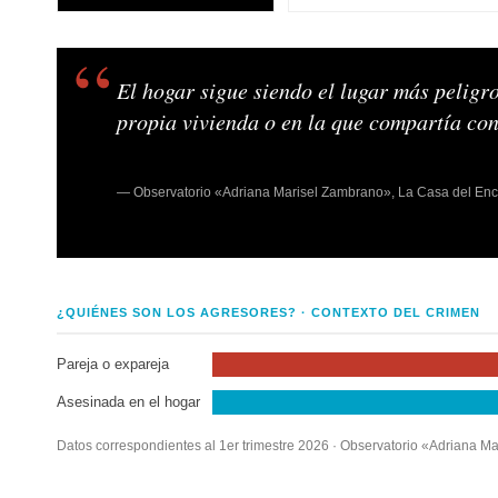
El hogar sigue siendo el lugar más peligr
propia vivienda o en la que compartía con
— Observatorio «Adriana Marisel Zambrano», La Casa del Encu
¿QUIÉNES SON LOS AGRESORES? · CONTEXTO DEL CRIMEN
Pareja o expareja
Asesinada en el hogar
Datos correspondientes al 1er trimestre 2026 · Observatorio «Adriana M