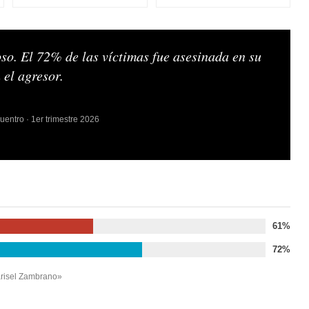
oso. El 72% de las víctimas fue asesinada en su
 el agresor.
entro · 1er trimestre 2026
61%
72%
arisel Zambrano»