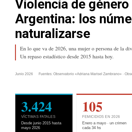
Violencia de género 
Argentina: los núm
naturalizarse
En lo que va de 2026, una mujer o persona de la div
Un repaso estadístico desde 2015 hasta hoy.
Junio 2026
Fuentes: Observatorio «Adriana Marisel Zambrano» · Obs
3.424
105
VÍCTIMAS FATALES
FEMICIDIOS EN 2026
Desde junio 2015 hasta
Enero a mayo · un crimen
mayo 2026
cada 34 hs