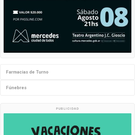
Farmacias de Turno
Fúnebres
PUBLICIDAD