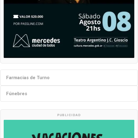
Farmacias de Turno
Fúnebres
PUBLICIDAD