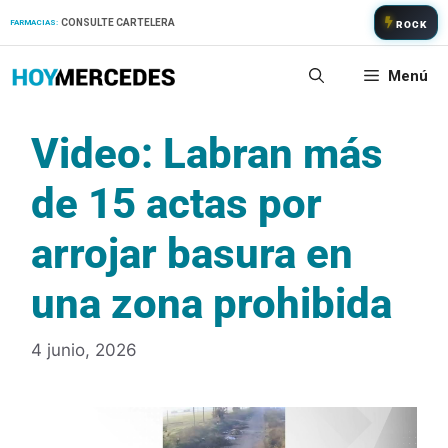
Saltar
CONSULTE CARTELERA
FARMACIAS:
ROCK
al
contenido
Menú
Video: Labran más
de 15 actas por
arrojar basura en
una zona prohibida
4 junio, 2026