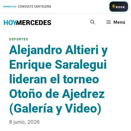
Saltar
CONSULTE CARTELERA
FARMACIAS:
ROCK
al
contenido
Menú
Alejandro Altieri y
Enrique Saralegui
lideran el torneo
Otoño de Ajedrez
(Galería y Video)
8 junio, 2026