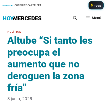
Saltar
CONSULTE CARTELERA
FARMACIAS:
ROCK
al
contenido
Menú
Altube “Si tanto les
preocupa el
aumento que no
deroguen la zona
fría”
8 junio, 2026