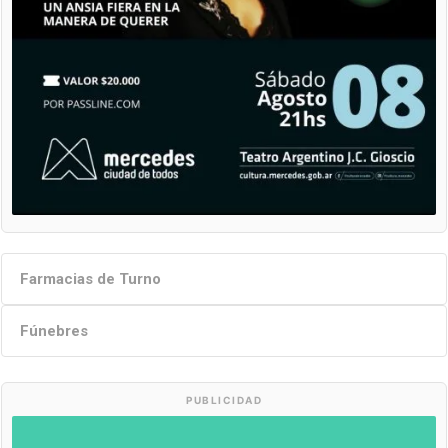
Farmacias de Turno
Fúnebres
PUBLICIDAD