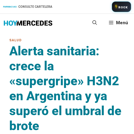
Saltar
CONSULTE CARTELERA
FARMACIAS:
ROCK
al
contenido
Menú
Alerta sanitaria:
crece la
«supergripe» H3N2
en Argentina y ya
superó el umbral de
brote