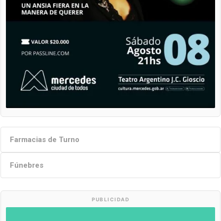
Farmacias de Turno
Fúnebres
PUBLICIDAD