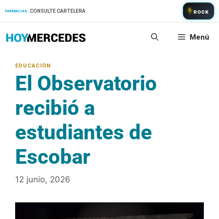
Saltar
CONSULTE CARTELERA
FARMACIAS:
ROCK
al
contenido
Menú
El Observatorio
recibió a
estudiantes de
Escobar
12 junio, 2026