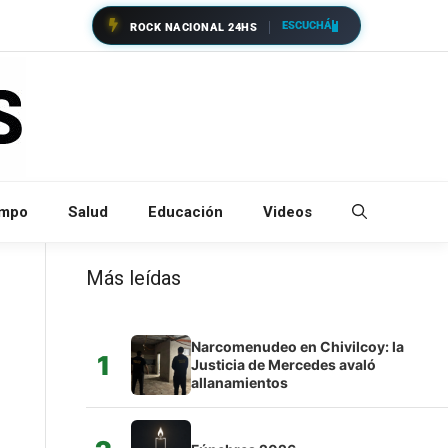
ESCUCHÁ
ROCK NACIONAL 24HS
empo
Salud
Educación
Videos
Más leídas
Narcomenudeo en Chivilcoy: la
1
Justicia de Mercedes avaló
allanamientos