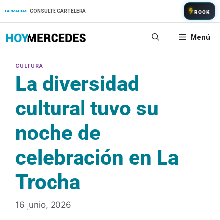
Saltar
CONSULTE CARTELERA
FARMACIAS:
ROCK
al
contenido
Menú
La diversidad
cultural tuvo su
noche de
celebración en La
Trocha
16 junio, 2026