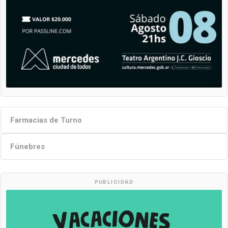
Farmacias de Turno
Fúnebres
PUBLICIDAD