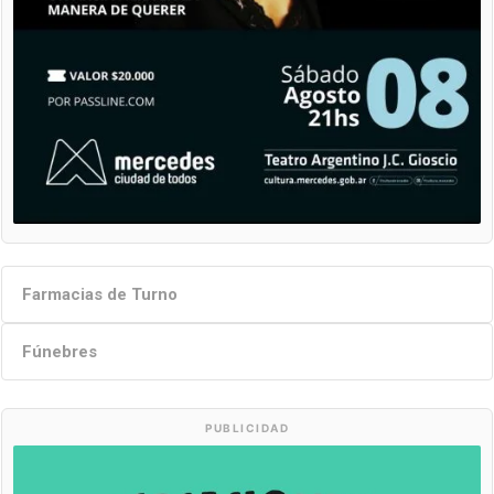
Farmacias de Turno
Fúnebres
PUBLICIDAD