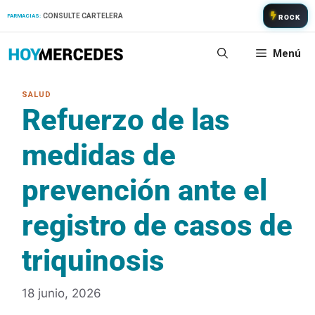
Saltar
CONSULTE CARTELERA
FARMACIAS:
ROCK
al
contenido
Menú
Refuerzo de las
medidas de
prevención ante el
registro de casos de
triquinosis
18 junio, 2026