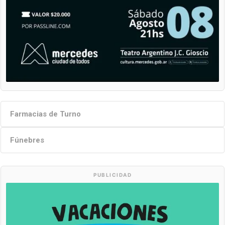
Farmacias de Turno
Fúnebres
PUBLICIDAD