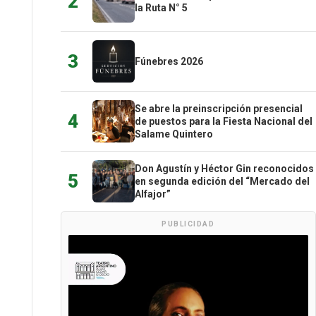
2
la Ruta N° 5
3
Fúnebres 2026
Se abre la preinscripción presencial
4
de puestos para la Fiesta Nacional del
Salame Quintero
Don Agustín y Héctor Gin reconocidos
5
en segunda edición del “Mercado del
Alfajor”
PUBLICIDAD